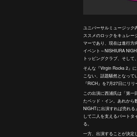
ユニバーサルミュージック内のレー
ススメのロックをキュレーショ
マーであり、現在は進行方
イベント～NISHIURA 
トッピングクラブ、そして
そんな『Virgin Roc
こない、話題騒然となって
『RICH』を7月27日に
この出演に西浦氏は「第一回N
たベッド・イン。あれから数
NIGHTに出演すれば売
して二人を支えるパートタ
る。
一方、出演することが決定