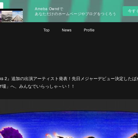
Ameba Owndで
今す
あなただけのホームページやブログをつくろう
Top
News
Profile
n Rocks 2』追加の出演アーティスト発表！先日メジャーデビュー決定し
び場」へ、みんなでいらっしゃ～い！！