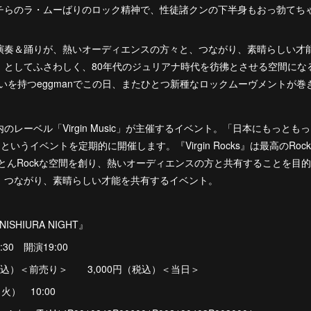
チらのラ・ムーばりのロック精神で、性徒諸クンの下半身もおっ勃てち
演奏＆踊りが、熱いオーディエンスの方々と、つながり、素晴らしい才
」としてふさわしく、80年代のジュリアナ時代を彷彿とさせる空間にな
いを持つeggmanでこの日、またひとつ新種なロックムーヴメントが
レーベル「Virgin Music」が主催するイベント。「日本にもっとも
cks』というイベントを定期的に開催します。『Virgin Rocks』は最高のR
ことんRockな空間を創り、熱いオーディエンスの方と共有することを目
、つながり、素晴らしい才能を共有するイベント。
～NISHIURA NIGHT』
18:30 開演19:00
税込）＜前売り＞ 3,000円（税込）＜当日＞
） 10:00