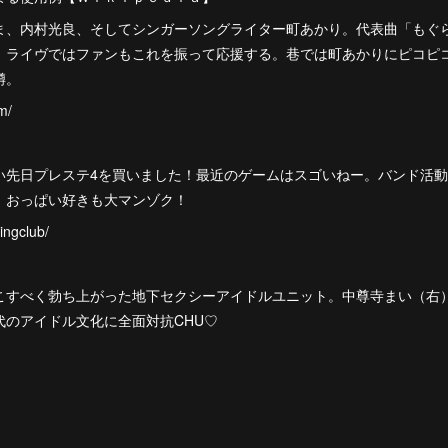
ま、内村光良、そしてシンガーソングライター町あかり。代表曲「もぐ
。ライヴではファンもこれを振って応援する。巷では町あかりにピコピ
噂。
m/
い先日プレステ4を買いました！最近のゲームはスゴいねー。バンド活
！おっぱい好きも大マンゾク！
ingclub/
こすべく勃ち上がった地下セクシーアイドルユニット。中尊寺まい（右
代のアイドル文化に全面対抗CHU♡