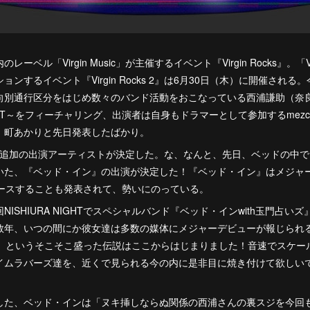
ベル「Virgin Music」が主催するイベント『Virgin Rocks』。「Vi
ンするイベント『Virgin Rocks 2』は6月30日（木）に開催され
向別通行区分をはじめ数々のバンド活動をおこなっている西浦謙助（奈
NIGHT～をフィーチャリング、出演者は自身もドラマーとして参加するmezc
、町あかりと先日発表したばかり。
ks 2』に追加の出演アーティストが決定した。な、なんと、先日、ベッドの
いた、『ベッド・イン』の出演が決定した！『ベッド・イン』はメジャ
リリースすることも発表されて、勢いにのっている。
ISHIURA NIGHTでスペシャルバンド『ベッド・インwith玉門占
年、いつの間にか彼女達は多数の媒体にメジャーデビューが報じられる超人
れる』というそこそこ盛った伝説はここからはじまりました！音速でスケー
イムラバーズ達を、近くで見られる今の内に是非目に焼き付けて欲しい
した、ベッド・インは「ヌキ挿しならぬ関係の西浦さんの裏スジを今回