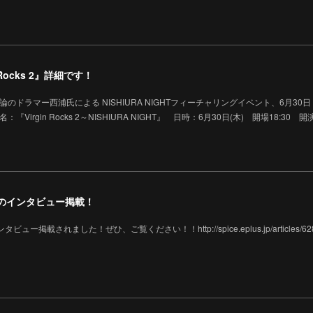
Rocks 2』詳細です！
相対性理論のドラマー西浦氏による NISHIURA NIGHTフィーチャリングイベント、6月30
rgin Rocks 2～NISHIURA NIGHT』 日時：6月30日(木) 開場18:30 開演
氏のインタビュー掲載！
ー掲載されました！ぜひ、ご覧ください！！http://spice.eplus.jp/articles/62