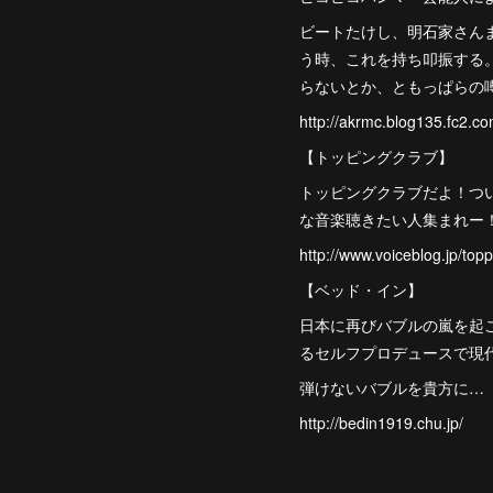
ビートたけし、明石家さん
う時、これを持ち叩振する
らないとか、ともっぱらの
http://akrmc.blog135.fc2.co
【トッピングクラブ】
トッピングクラブだよ！つ
な音楽聴きたい人集まれー
http://www.voiceblog.jp/topp
【ベッド・イン】
日本に再びバブルの嵐を起
るセルフプロデュースで現
弾けないバブルを貴方に…
http://bedin1919.chu.jp/