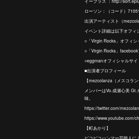
イープラス ：http://sort.epl
ローソン：（コード）71051 http
出演アーティスト（mezcol
イベント詳細は以下オフィ
○「Virgin Rocks」オフィシャルサイト
○「Virgin Rocks」facebook
○eggmanオフィシャルサイト: http:
■出演者プロフィール
【mezcolanza（メスコラ
メンバーはVo.成瀬心美 Gt
味。
https://twitter.com/mezcol
https://www.youtube.com/
【町あかり】
ピコピコハンマー芸能人に