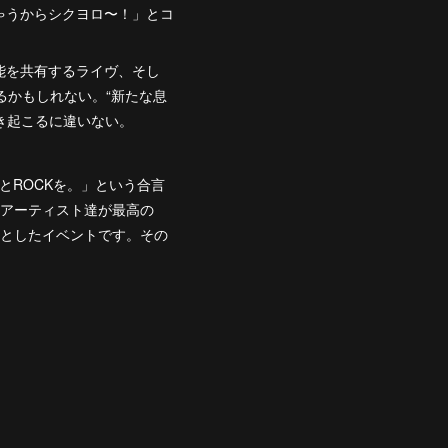
ゃうからシクヨロ〜！」とコ
能を共有するライヴ、そし
るかもしれない。“新たな息
巻き起こるに違いない。
っとROCKを。」という合言
ockアーティスト達が最高の
的としたイベントです。その