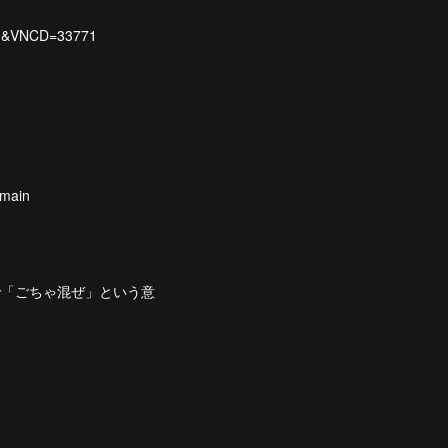
1&VNCD=33771
main
ン語で「ごちゃ混ぜ」という意