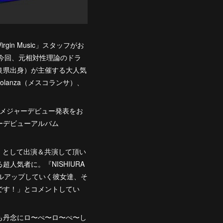
rgin Music」スタッフがお
る。今回、元相対性理論のドラ
良県出身）が主催する大人気
olanza（メスコランサ）、
中でメジャーデビュー発表をお
ーデビューアルバム
いズ』として出演＆共演して頂い
気者に。『NISHIURA
ルアップしていく彼女達、そ
です！」とコメントしてい
も丹念にロ〜ぺ〜ロ〜ぺ〜し