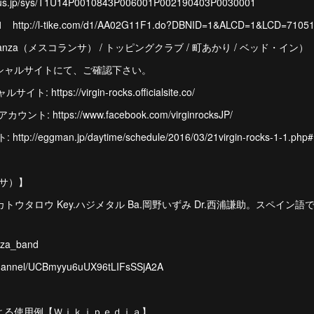
us.jp/sys/T1U14P0010843P006001P002190403P0030001
://l-tike.com/d1/AA02G11F1.do?DBNID=1&ALCD=1&LCD=7105
anza（メスコランサ） / トッピングクラブ / 町あかり / ベッド・イン）
シャルサイトにて、ご確認下さい。
: https://virgin-rocks.officialsite.co/
アカウント: https://www.facebook.com/virginrocksJP/
//eggman.jp/daytime/schedule/2016/03/21virgin-rocks-1-1.php#
ンサ）】
.カトウタロウ Key.ハジメタル Ba.岡野いずみ Dr.西浦謙助。スペイ
anza_band
channel/UCBmyyu6uUX96tLIFsSSjA2A
よる使用例【Ｗｉｋｉｐｅｄｉａ】