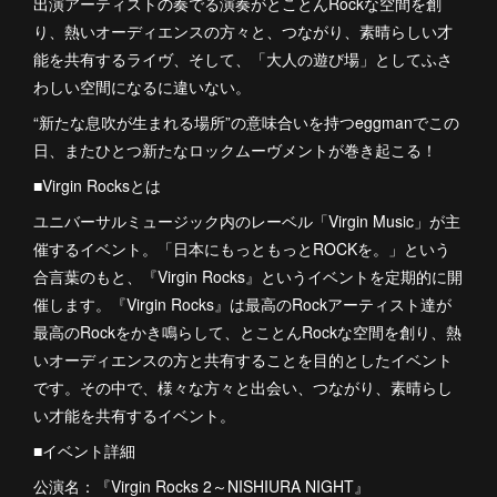
出演アーティストの奏でる演奏がとことんRockな空間を創
り、熱いオーディエンスの方々と、つながり、素晴らしい才
能を共有するライヴ、そして、「大人の遊び場」としてふさ
わしい空間になるに違いない。
“新たな息吹が生まれる場所”の意味合いを持つeggmanでこの
日、またひとつ新たなロックムーヴメントが巻き起こる！
■Virgin Rocksとは
ユニバーサルミュージック内のレーベル「Virgin Music」が主
催するイベント。「日本にもっともっとROCKを。」という
合言葉のもと、『Virgin Rocks』というイベントを定期的に開
催します。『Virgin Rocks』は最高のRockアーティスト達が
最高のRockをかき鳴らして、とことんRockな空間を創り、熱
いオーディエンスの方と共有することを目的としたイベント
です。その中で、様々な方々と出会い、つながり、素晴らし
い才能を共有するイベント。
■イベント詳細
公演名：『Virgin Rocks 2～NISHIURA NIGHT』