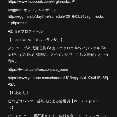
https://www.facebook.com/virginrocksJP/
○eggmanオフィシャルサイト:
http://eggman.jp/daytime/schedule/2016/03/21virgin-rocks-1-
1.php#main
■出演者プロフィール
【mezcolanza（メスコランサ）】
メンバーはVo.成瀬心美 Gt.カトウタロウ Key.ハジメタル Ba.
岡野いずみ Dr.西浦謙助。スペイン語で「ごちゃ混ぜ」という
意味。
https://twitter.com/mezcolanza_band
https://www.youtube.com/channel/UCBmyyu6uUX96tLIFsSSj
A2A
【町あかり】
ピコピコハンマー芸能人による使用例【Ｗｉｋｉｐｅｄｉ
ａ】
ビートたけし、明石家さんま、内村光良、そしてシンガーソ