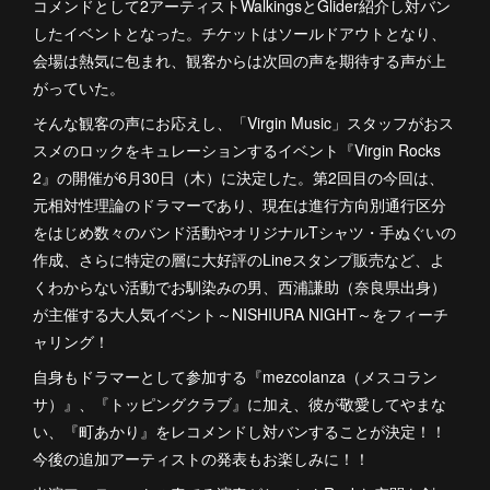
コメンドとして2アーティストWalkingsとGlider紹介し対バン
したイベントとなった。チケットはソールドアウトとなり、
会場は熱気に包まれ、観客からは次回の声を期待する声が上
がっていた。
そんな観客の声にお応えし、「Virgin Music」スタッフがおス
スメのロックをキュレーションするイベント『Virgin Rocks
2』の開催が6月30日（木）に決定した。第2回目の今回は、
元相対性理論のドラマーであり、現在は進行方向別通行区分
をはじめ数々のバンド活動やオリジナルTシャツ・手ぬぐいの
作成、さらに特定の層に大好評のLineスタンプ販売など、よ
くわからない活動でお馴染みの男、西浦謙助（奈良県出身）
が主催する大人気イベント～NISHIURA NIGHT～をフィーチ
ャリング！
自身もドラマーとして参加する『mezcolanza（メスコラン
サ）』、『トッピングクラブ』に加え、彼が敬愛してやまな
い、『町あかり』をレコメンドし対バンすることが決定！！
今後の追加アーティストの発表もお楽しみに！！