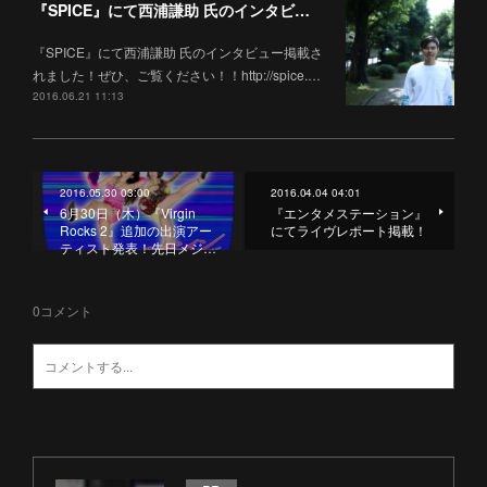
『SPICE』にて西浦謙助 氏のインタビュー掲載！
『SPICE』にて西浦謙助 氏のインタビュー掲載さ
れました！ぜひ、ご覧ください！！http://spice.…
2016.06.21 11:13
2016.05.30 03:00
2016.04.04 04:01
6月30日（木）『Virgin
『エンタメステーション』
Rocks 2』追加の出演アー
にてライヴレポート掲載！
ティスト発表！先日メジ…
0
コメント