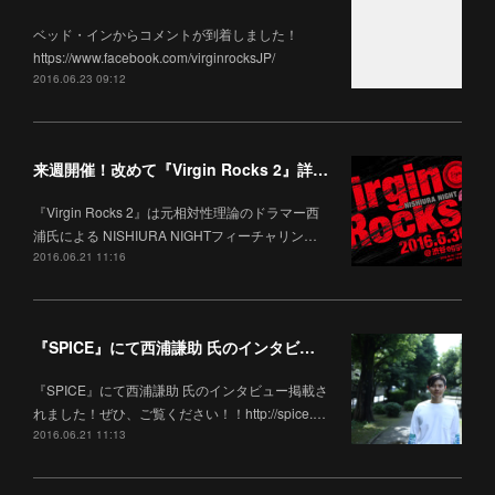
ベッド・インからコメントが到着しました！
https://www.facebook.com/virginrocksJP/
2016.06.23 09:12
来週開催！改めて『Virgin Rocks 2』詳細です！
『Virgin Rocks 2』は元相対性理論のドラマー西
浦氏による NISHIURA NIGHTフィーチャリン…
2016.06.21 11:16
『SPICE』にて西浦謙助 氏のインタビュー掲載！
『SPICE』にて西浦謙助 氏のインタビュー掲載さ
れました！ぜひ、ご覧ください！！http://spice.…
2016.06.21 11:13