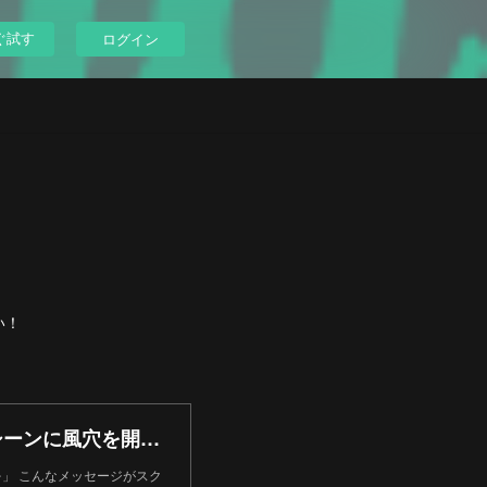
ぐ試す
ログイン
い！
GLIM SPANKY、Walkings、Glider 日本のロックシーンに風穴を開けんとする気鋭の3組が集結 | SPICE - エンタメ特化型情報メディア スパイス
とロックを」 こんなメッセージがスク