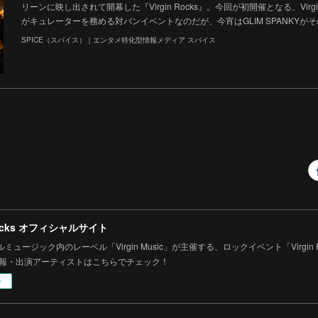
リーンに映し出されて開幕した『Virgin Rocks』。今回が初開催となる、Virgi
がキュレーターを務める対バンイベントなのだが、今宵はGLIM SPANKYが
SPICE（スパイス）｜エンタメ特化型情報メディア スパイス
 Rocks オフィシャルサイト
ミュージック内のレーベル「Virgin Music」が主催する、ロックイベント「Virgin
情報・出演アーティストはこちらでチェック！
ー